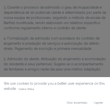
3. Durante o processo de admissão o grau de incapacidade e
dependência (a) do potencial utente é determinado por parte da
nossa equipa de profissionais, seguindo o método da escala de
Barthel modificada, sendo elaborado um relatório específico
conforme regulamento interno e contrato de utente.
4. Formalização da admissão com assinatura do contrato de
alojamento e prestação de serviços e autorização de débito
direto. Pagamento de inscrição e primeira mensalidade.
5. Admissão do utente. Atribuição do alojamento e acomodação
do residente e seus pertences. Sugere-se o acompanhamento
de familiares e amigos neste dia para uma melhor adaptação.
We use cookies to provide you a better user experience on this
website.
Cookie Policy
PREÇÁRIO
Only essentials
I agree